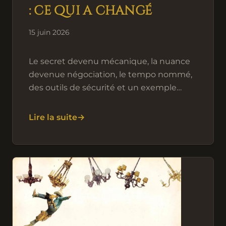
: ce qui a changé
15 juin 2026
Le secret devenu mécanique, la nuance
devenue négociation, le tempo nommé,
des outils de sécurité et un exemple
jouable. Carnet de révision d'un jeu de
rôle épistolaire à distance.
Lire la suite