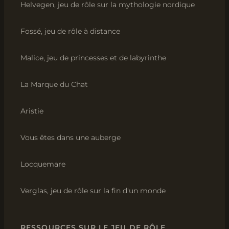
Helvegen, jeu de rôle sur la mythologie nordique
Fossé, jeu de rôle à distance
Malice, jeu de princesses et de labyrinthe
La Marque du Chat
Aristie
Vous êtes dans une auberge
Locquemare
Verglas, jeu de rôle sur la fin d'un monde
RESSOURCES SUR LE JEU DE RÔLE