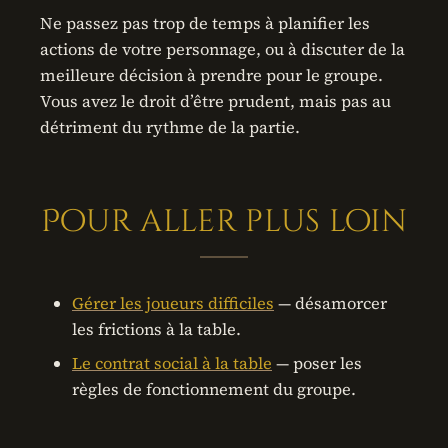
Ne passez pas trop de temps à planifier les
actions de votre personnage, ou à discuter de la
meilleure décision à prendre pour le groupe.
Vous avez le droit d’être prudent, mais pas au
détriment du rythme de la partie.
Pour aller plus loin
Gérer les joueurs difficiles
— désamorcer
les frictions à la table.
Le contrat social à la table
— poser les
règles de fonctionnement du groupe.