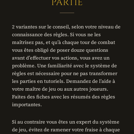
partie
2 variantes sur le conseil, selon votre niveau de
connaissance des règles. Si vous ne les
maîtrisez pas, et qu’à chaque tour de combat
vous êtes obligé de poser douze questions
avant d’effectuer vos actions, vous avez un
problème. Une familiarité avec le système de
règles est nécessaire pour ne pas transformer
les parties en tutoriels. Demandez de l’aide à
votre maître de jeu ou aux autres joueurs.
Faites des fiches avec les résumés des règles
importantes.
Si au contraire vous êtes un expert du système
de jeu, évitez de ramener votre fraise à chaque