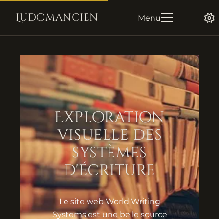
Ludomancien
Menu
Exploration
visuelle des
systèmes
d'écriture
Le site web World Writing
Systems est une belle source